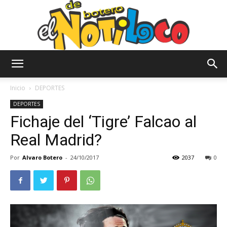
El
Inicio
DEPORTES
DEPORTES
Fichaje del ‘Tigre’ Falcao al
Notiloco
Real Madrid?
Por
Alvaro Botero
-
24/10/2017
2037
0
de
Botero