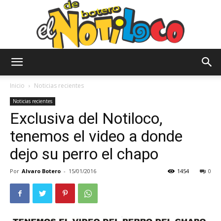
El
Inicio
Noticias recientes
Noticias recientes
Exclusiva del Notiloco,
Notiloco
tenemos el video a donde
dejo su perro el chapo
de
Por
Alvaro Botero
-
15/01/2016
1454
0
Botero