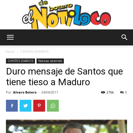
El
Inicio
CHISTES DIARIOS
CHISTES DIARIOS
Noticias recientes
Duro mensaje de Santos que
Notiloco
tiene tieso a Maduro
Por
Alvaro Botero
-
24/04/2017
2766
0
de
Botero