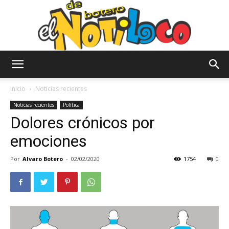
El
Inicio
Noticias recientes
Noticias recientes
Política
Dolores crónicos por
Notiloco
emociones
Por
Alvaro Botero
-
02/02/2020
1754
0
de
Botero