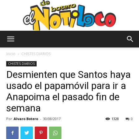
El
Inicio
CHISTES DIARIOS
CHISTES DIARIOS
Desmienten que Santos haya
Notiloco
usado el papamóvil para ir a
Anapoima el pasado fin de
de
semana
Por
Alvaro Botero
-
30/08/2017
1328
0
Botero