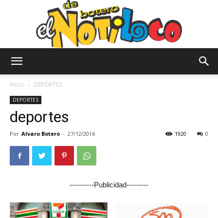
El
Inicio
DEPORTES
DEPORTES
deportes
Notiloco
Por
Alvaro Botero
-
27/12/2016
1920
0
de
----------Publicidad---------
Botero