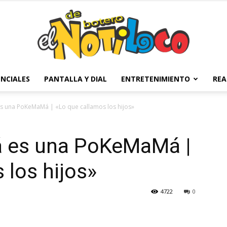
NCIALES
PANTALLA Y DIAL
ENTRETENIMIENTO
REA
El
 una PoKeMaMá | «Lo que callamos los hijos»
 es una PoKeMaMá |
Notiloco
 los hijos»
4722
0
de