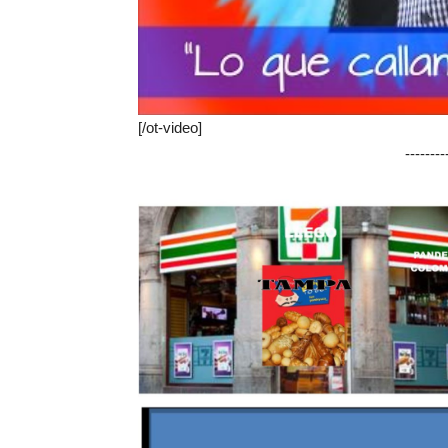
[/ot-video]
-------