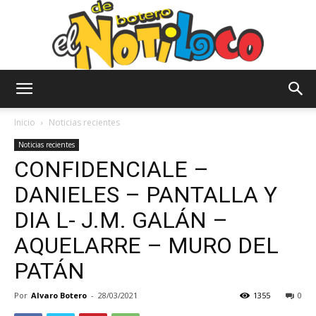
El
Inicio
Noticias recientes
Noticias recientes
CONFIDENCIALE –
Notiloco
DANIELES – PANTALLA Y
DIA L- J.M. GALÁN –
de
AQUELARRE – MURO DEL
PATÁN
Botero
Por
Alvaro Botero
-
28/03/2021
1355
0