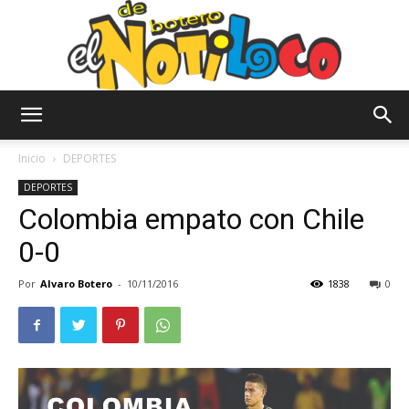
El
Inicio
DEPORTES
DEPORTES
Colombia empato con Chile
Notiloco
0-0
Por
Alvaro Botero
-
10/11/2016
1838
0
de
Botero