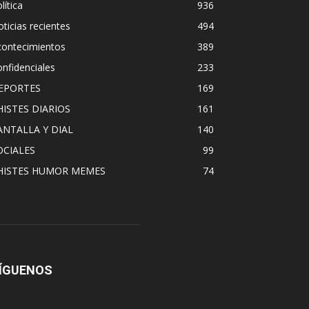
lítica
936
ticias recientes
494
contecimientos
389
nfidenciales
233
EPORTES
169
HISTES DIARIOS
161
ANTALLA Y DIAL
140
OCIALES
99
HISTES HUMOR MEMES
74
ÍGUENOS