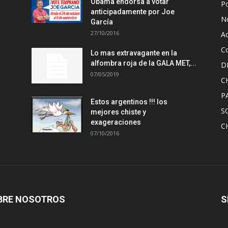
Obama endorsa a votar
Po
anticipadamente por Joe
No
García
27/10/2016
A
Co
Lo mas extravagante en la
alfombra roja de la GALA MET,...
D
07/05/2019
C
P
Estos argentinos !!! los
S
mejores chiste y
exageraciones
C
07/10/2016
BRE NOSOTROS
S