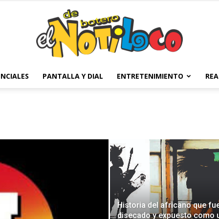
NCIALES
PANTALLA Y DIAL
ENTRETENIMIENTO
REA
El
Notiloco
Historia del africano que fu
disecado y expuesto como 
de