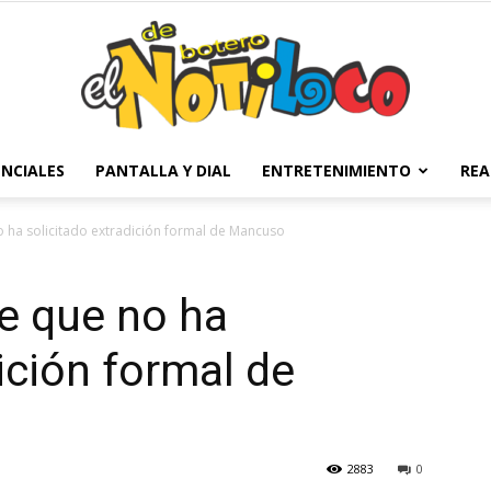
NCIALES
PANTALLA Y DIAL
ENTRETENIMIENTO
REA
El
o ha solicitado extradición formal de Mancuso
te que no ha
Notiloco
ición formal de
2883
0
de