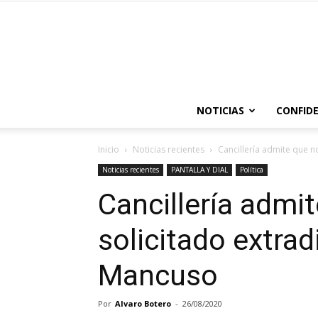
NOTICIAS
CONFIDE
Inicio
Noticias recientes
Cancillería admite que n
Noticias recientes
PANTALLA Y DIAL
Política
Cancillería admi
solicitado extrad
Mancuso
Por
Alvaro Botero
-
26/08/2020