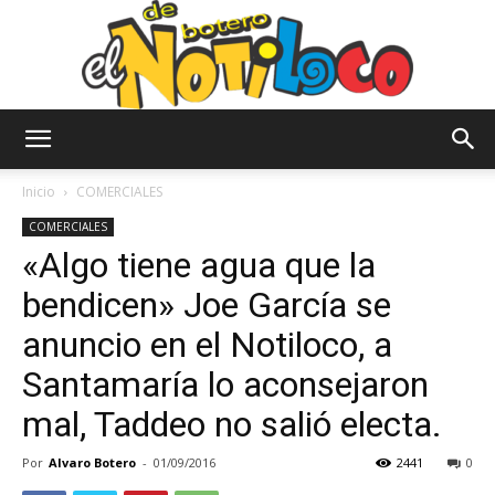
El
Inicio
COMERCIALES
COMERCIALES
«Algo tiene agua que la
Notiloco
bendicen» Joe García se
anuncio en el Notiloco, a
de
Santamaría lo aconsejaron
mal, Taddeo no salió electa.
Botero
Por
Alvaro Botero
-
01/09/2016
2441
0