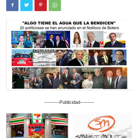
----------Publicidad---------