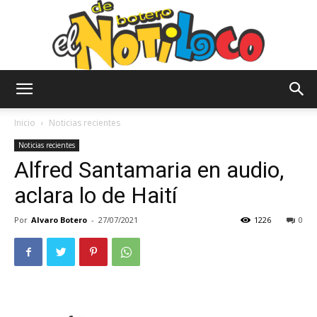
El
Inicio
Noticias recientes
Noticias recientes
Alfred Santamaria en audio,
Notiloco
aclara lo de Haití
Por
Alvaro Botero
-
27/07/2021
1226
0
de
Botero