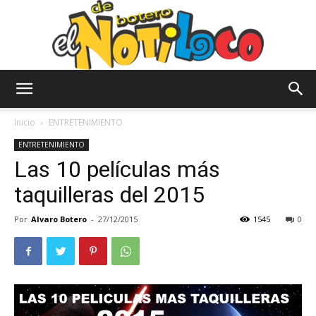
El
Inicio
ENTRETENIMIENTO
ENTRETENIMIENTO
Las 10 películas más
Notiloco
taquilleras del 2015
Por
Alvaro Botero
-
27/12/2015
1545
0
de
Botero