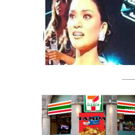
-------