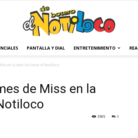
NCIALES
PANTALLA Y DIAL
ENTRETENIMIENTO
REA
El
s en la web los tiene el Notiloco
es de Miss en la
Notiloco
Notiloco
3505
0
de