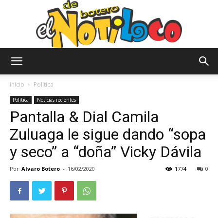
El
Inicio
Política
Política
Noticias recientes
Pantalla & Dial Camila
Notiloco
Zuluaga le sigue dando “sopa
y seco” a “doña” Vicky Dávila
de
Por
Alvaro Botero
-
16/02/2020
1774
0
Botero