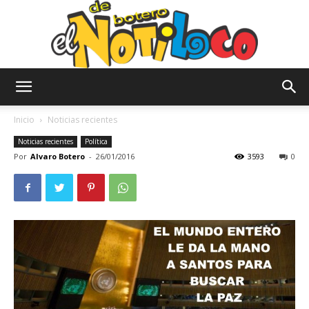
El
Inicio
Noticias recientes
Noticias recientes
Política
Por
Alvaro Botero
-
26/01/2016
3593
0
Notiloco
de
Botero